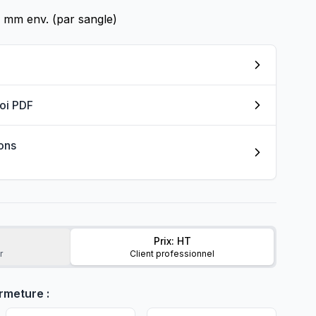
0 mm env. (par sangle)
loi PDF
ions
Prix: HT
r
Client professionnel
rmeture :