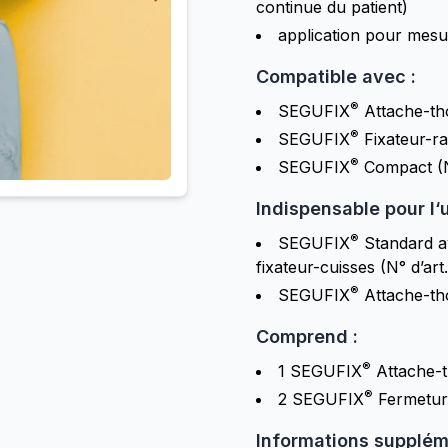
continue du patient)
application pour mesur
Compatible avec :
®
SEGUFIX
Attache-tho
®
SEGUFIX
Fixateur-r
®
SEGUFIX
Compact
(
Indispensable pour l‘ut
®
SEGUFIX
Standard a
fixateur-cuisses
(N° d’art
®
SEGUFIX
Attache-t
Comprend :
®
1 SEGUFIX
Attache-t
®
2 SEGUFIX
Fermeture
Informations supplém