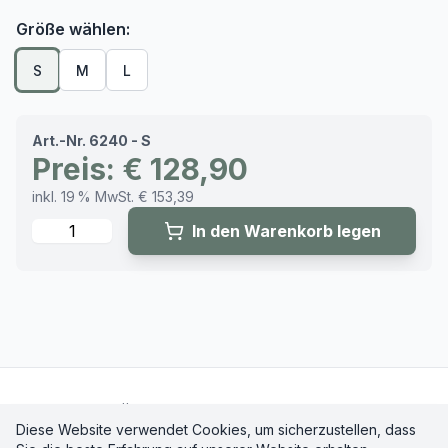
Größe wählen:
S
M
L
Art.-Nr. 6240 - S
Preis: € 128,90
inkl. 19 % MwSt. € 153,39
Menge
In den Warenkorb legen
Startseite
Über uns
Kontakt
Impressum
Site Map
Diese Website verwendet Cookies, um sicherzustellen, dass
BfArM-Info
AGBs
Datenschutzerklärung